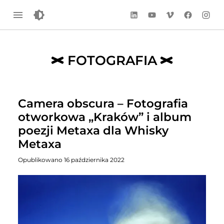
LinkedIn
YouTube
Vimeo
Facebook
Instag
FOTOGRAFIA
Camera obscura – Fotografia
otworkowa „Kraków” i album
poezji Metaxa dla Whisky
Metaxa
Opublikowano 16 października 2022