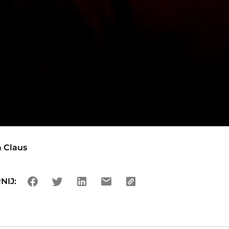
 Claus
NIJ: