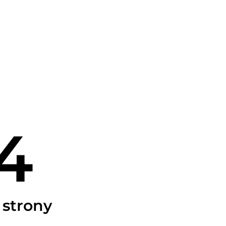
4
 strony