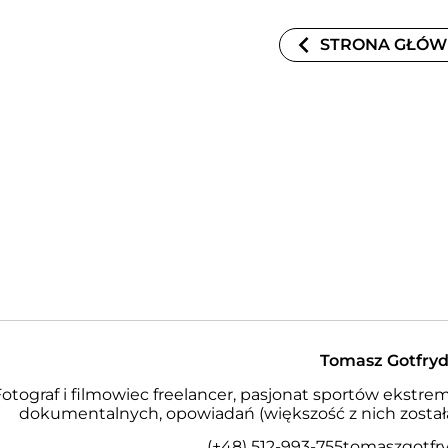
STRONA GŁÓ
Tomasz Gotfry
Fotograf i filmowiec freelancer, pasjonat sportów ekstre
dokumentalnych, opowiadań (większość z nich została
(+48) 512-993-755
tomaszgotfr