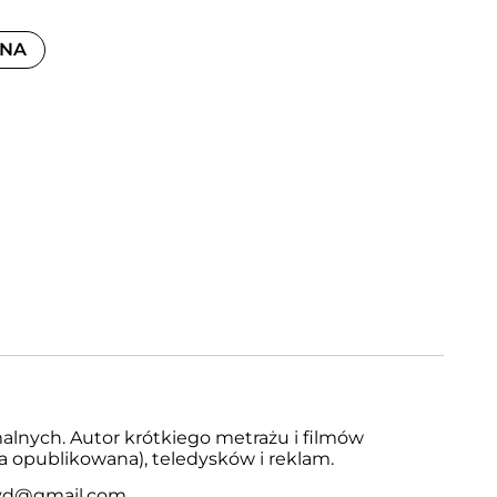
WNA
d
malnych. Autor krótkiego metrażu i filmów
 opublikowana), teledysków i reklam.
yd@gmail.com