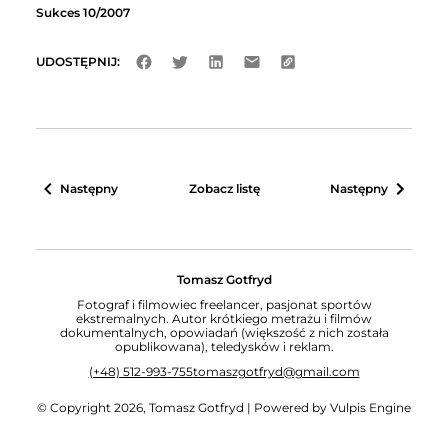
Sukces 10/2007
UDOSTĘPNIJ:
Następny
Zobacz listę
Następny
Tomasz Gotfryd
Fotograf i filmowiec freelancer, pasjonat sportów
ekstremalnych. Autor krótkiego metrażu i filmów
dokumentalnych, opowiadań (większość z nich została
opublikowana), teledysków i reklam.
(+48) 512-993-755
tomaszgotfryd@gmail.com
m
© Copyright 2026, Tomasz Gotfryd | Powered by Vulpis Engine